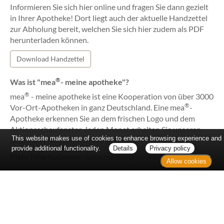
Informieren Sie sich hier online und fragen Sie dann gezielt
in Ihrer Apotheke! Dort liegt auch der aktuelle Handzettel
zur Abholung bereit, welchen Sie sich hier zudem als PDF
herunterladen können.
Download Handzettel
®
Was ist "mea
- meine apotheke"?
®
mea
- meine apotheke ist eine Kooperation von über 3000
®
Vor-Ort-Apotheken in ganz Deutschland. Eine mea
-
Apotheke erkennen Sie an dem frischen Logo und dem
Aktionsschaufenster. Jeden Monat erhalten Sie unseren
This website makes use of cookies to enhance browsing experience and
aktuellen Handzettel mit Angeboten.
provide additional functionality.
Details
Privacy policy
Mehr Informationen:
www.meineapotheke.de
Allow cookies
Home
Kontakt
Sitemap