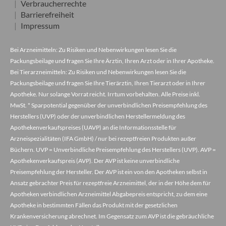
Verbraucherrechte
Barrierefreiheit
Impressum
Bei Arzneimitteln: Zu Risiken und Nebenwirkungen lesen Sie die
Packungsbeilage und fragen Sie Ihre Ärztin, Ihren Arzt oder in Ihrer Apotheke.
Bei Tierarzneimitteln: Zu Risiken und Nebenwirkungen lesen Sie die
Packungsbeilage und fragen Sie Ihre Tierärztin, Ihren Tierarzt oder in Ihrer
Apotheke. Nur solange Vorrat reicht. Irrtum vorbehalten. Alle Preise inkl.
MwSt. * Sparpotential gegenüber der unverbindlichen Preisempfehlung des
Herstellers (UVP) oder der unverbindlichen Herstellermeldung des
Apothekenverkaufspreises (UAVP) an die Informationsstelle für
Arzneispezialitäten (IFA GmbH) / nur bei rezeptfreien Produkten außer
Büchern. UVP = Unverbindliche Preisempfehlung des Herstellers (UVP). AVP =
Apothekenverkaufspreis (AVP). Der AVP ist keine unverbindliche
Preisempfehlung der Hersteller. Der AVP ist ein von den Apotheken selbst in
Ansatz gebrachter Preis für rezeptfreie Arzneimittel, der in der Höhe dem für
Apotheken verbindlichen Arzneimittel Abgabepreis entspricht, zu dem eine
Apotheke in bestimmten Fällen das Produkt mit der gesetzlichen
Krankenversicherung abrechnet. Im Gegensatz zum AVP ist die gebräuchliche