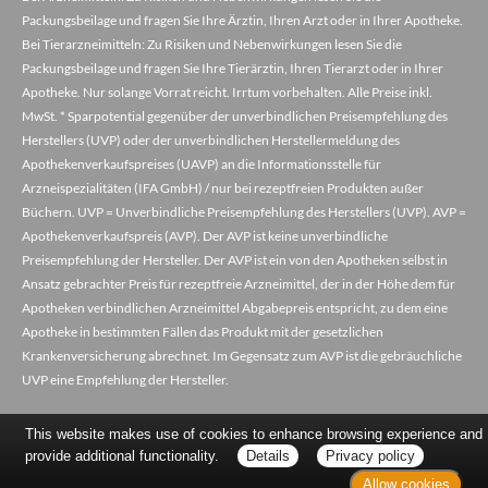
Packungsbeilage und fragen Sie Ihre Ärztin, Ihren Arzt oder in Ihrer Apotheke.
Bei Tierarzneimitteln: Zu Risiken und Nebenwirkungen lesen Sie die
Packungsbeilage und fragen Sie Ihre Tierärztin, Ihren Tierarzt oder in Ihrer
Apotheke. Nur solange Vorrat reicht. Irrtum vorbehalten. Alle Preise inkl.
MwSt. * Sparpotential gegenüber der unverbindlichen Preisempfehlung des
Herstellers (UVP) oder der unverbindlichen Herstellermeldung des
Apothekenverkaufspreises (UAVP) an die Informationsstelle für
Arzneispezialitäten (IFA GmbH) / nur bei rezeptfreien Produkten außer
Büchern. UVP = Unverbindliche Preisempfehlung des Herstellers (UVP). AVP =
Apothekenverkaufspreis (AVP). Der AVP ist keine unverbindliche
Preisempfehlung der Hersteller. Der AVP ist ein von den Apotheken selbst in
Ansatz gebrachter Preis für rezeptfreie Arzneimittel, der in der Höhe dem für
Apotheken verbindlichen Arzneimittel Abgabepreis entspricht, zu dem eine
Apotheke in bestimmten Fällen das Produkt mit der gesetzlichen
Krankenversicherung abrechnet. Im Gegensatz zum AVP ist die gebräuchliche
UVP eine Empfehlung der Hersteller.
This website makes use of cookies to enhance browsing experience and
provide additional functionality.
Details
Privacy policy
Allow cookies