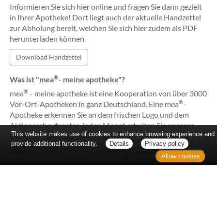
Informieren Sie sich hier online und fragen Sie dann gezielt
in Ihrer Apotheke! Dort liegt auch der aktuelle Handzettel
zur Abholung bereit, welchen Sie sich hier zudem als PDF
herunterladen können.
Download Handzettel
®
Was ist "mea
- meine apotheke"?
®
mea
- meine apotheke ist eine Kooperation von über 3000
®
Vor-Ort-Apotheken in ganz Deutschland. Eine mea
-
Apotheke erkennen Sie an dem frischen Logo und dem
Aktionsschaufenster. Jeden Monat erhalten Sie unseren
This website makes use of cookies to enhance browsing experience and
aktuellen Handzettel mit Angeboten.
provide additional functionality.
Details
Privacy policy
Mehr Informationen:
www.meineapotheke.de
Allow cookies
Home
Kontakt
Sitemap