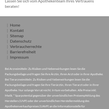
Lassen Sie sich vom Apothekenteam Ihres Vertrauens
beraten!
Home
Kontakt
Sitemap
Datenschutz
Verbraucherrechte
Barrierefreiheit
Impressum
Bei Arzneimitteln: Zu Risiken und Nebenwirkungen lesen Sie die
Packungsbeilage und fragen Sie Ihre Ärztin, Ihren Arzt oder in Ihrer Apotheke.
Bei Tierarzneimitteln: Zu Risiken und Nebenwirkungen lesen Sie die
Packungsbeilage und fragen Sie Ihre Tierärztin, Ihren Tierarzt oder in Ihrer
Apotheke. Nur solange Vorrat reicht. Irrtum vorbehalten. Alle Preise inkl.
MwSt. * Sparpotential gegenüber der unverbindlichen Preisempfehlung des
Herstellers (UVP) oder der unverbindlichen Herstellermeldung des
Apothekenverkaufspreises (UAVP) an die Informationsstelle für