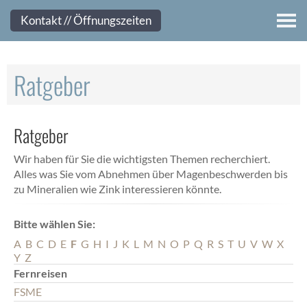
Kontakt
Kontakt // Öffnungszeiten
Ratgeber
Ratgeber
Wir haben für Sie die wichtigsten Themen recherchiert.
Alles was Sie vom Abnehmen über Magenbeschwerden bis
zu Mineralien wie Zink interessieren könnte.
Bitte wählen Sie:
A
B
C
D
E
F
G
H
I
J
K
L
M
N
O
P
Q
R
S
T
U
V
W
X
Y
Z
Fernreisen
FSME