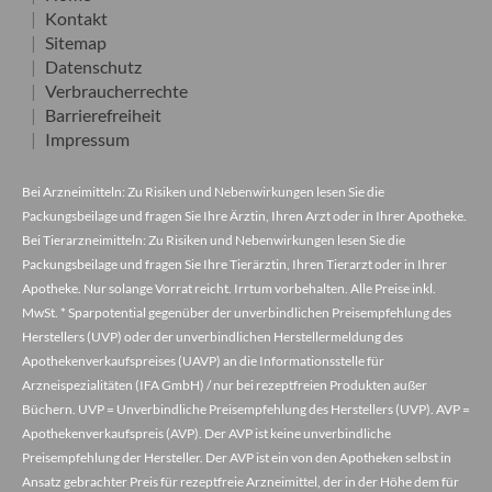
Kontakt
Sitemap
Datenschutz
Verbraucherrechte
Barrierefreiheit
Impressum
Bei Arzneimitteln: Zu Risiken und Nebenwirkungen lesen Sie die
Packungsbeilage und fragen Sie Ihre Ärztin, Ihren Arzt oder in Ihrer Apotheke.
Bei Tierarzneimitteln: Zu Risiken und Nebenwirkungen lesen Sie die
Packungsbeilage und fragen Sie Ihre Tierärztin, Ihren Tierarzt oder in Ihrer
Apotheke. Nur solange Vorrat reicht. Irrtum vorbehalten. Alle Preise inkl.
MwSt. * Sparpotential gegenüber der unverbindlichen Preisempfehlung des
Herstellers (UVP) oder der unverbindlichen Herstellermeldung des
Apothekenverkaufspreises (UAVP) an die Informationsstelle für
Arzneispezialitäten (IFA GmbH) / nur bei rezeptfreien Produkten außer
Büchern. UVP = Unverbindliche Preisempfehlung des Herstellers (UVP). AVP =
Apothekenverkaufspreis (AVP). Der AVP ist keine unverbindliche
Preisempfehlung der Hersteller. Der AVP ist ein von den Apotheken selbst in
Ansatz gebrachter Preis für rezeptfreie Arzneimittel, der in der Höhe dem für