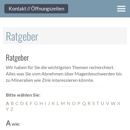
Kontakt
Kontakt // Öffnungszeiten
Ratgeber
Ratgeber
Wir haben für Sie die wichtigsten Themen recherchiert.
Alles was Sie vom Abnehmen über Magenbeschwerden bis
zu Mineralien wie Zink interessieren könnte.
Bitte wählen Sie:
A
B
C
D
E
F
G
H
I
J
K
L
M
N
O
P
Q
R
S
T
U
V
W
X
Y
Z
A
wie: