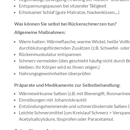
Entspannungspausen bei sitzender Tätigkeit
Erholsamer Schlaf (gute Matratze, Nackenkissen,...)
Was können Sie selbst bei Rückenschmerzen tun?
Allgemeine Maßnahmen:
Warm halten: Wärmeflasche, warme Wickel, heiße Voll
durchblutungsfördernden Zusätzen (z.B. Schwefel- ode
Rückenmuskulatur entspannen
Schmerz vermeiden (dies geschieht häufig nicht durch B
bleiben. Ihr Körper wird es Ihnen zeigen.)
Nahrungsgewohnheiten überprüfen
Präparate und Medikamente zur Selbstbehandlung:
Wärmewirksame Salben (z.B. mit Bienengift, Rosmarinex
Einreibungen mit Johanniskrautöl
Entzündungshemmende und schmerzlindernde Salben (wie
Leichte Schmerzmittel (um Kreislauf Schmerz > Verspan
Acetylsalicylsäure, Ibuprofen oder Paracetamol.