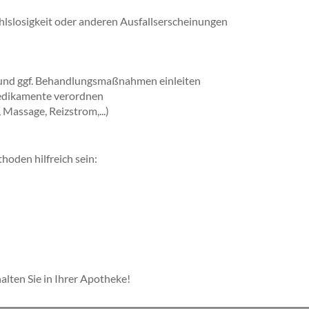
hlslosigkeit oder anderen Ausfallserscheinungen
n und ggf. Behandlungsmaßnahmen einleiten
edikamente verordnen
assage, Reizstrom,...)
oden hilfreich sein:
lten Sie in Ihrer Apotheke!