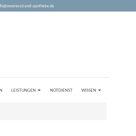
nfo@meeresstrand-apotheke.de
EN
LEISTUNGEN
NOTDIENST
WISSEN