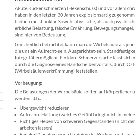
Akute Rückenschmerzen (Hexenschuss) und vor allem ch
haben in den letzten 30 Jahren explosionsartig zugenomm
bleiben meist unklar. Sowohl physische, als auch psychisch
erbliche Belastung, falsche Ernährung, Bewegungsmangel, 
sind hier von Bedeutung.
Ganzheitlich betrachtet kann man die Wirbelsäule als jene
die uns ein Aufrecht-sein, Ausgerichtet-sein, Standfestigke
Integrität ermöglicht. Ein klare Schmerzursache lässt sich 
durch die Diagnose eines Bandscheibenvorfalls, durch Os
(Wirbelsäulenverkrümmung) feststellen.
Vorbeugung:
Die Belastungen der Wirbelsäule sollten auf körperlicher 
werden; d.h.:
Übergewicht reduzieren
Aufrechte Haltung (welches Gefühl bringt mich in meine
Richtiges Heben von schweren Gegenständen (nicht de
arbeiten lassen)
Regelmäßige Bewegung (Training der Rücken- und auch