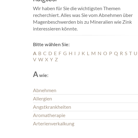
Wir haben für Sie die wichtigsten Themen
recherchiert. Alles was Sie vom Abnehmen über
Magenbeschwerden bis zu Mineralien wie Zink
interessieren könnte.
Bitte wählen Sie:
A
B
C
D
E
F
G
H
I
J
K
L
M
N
O
P
Q
R
S
T
U
V
W
X
Y
Z
A
wie:
Abnehmen
Allergien
Angstkrankheiten
Aromatherapie
Arterienverkalkung