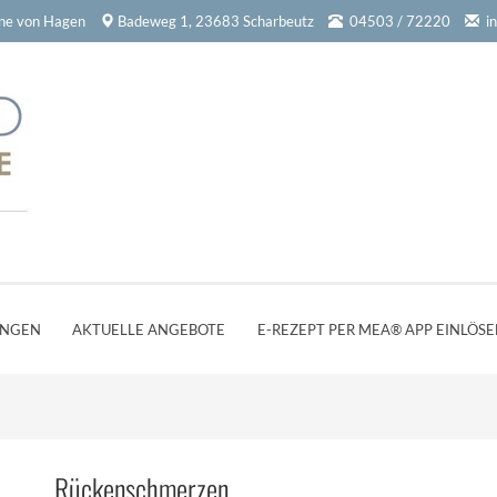
ine von Hagen
Badeweg 1, 23683 Scharbeutz
04503 / 72220
i
UNGEN
AKTUELLE ANGEBOTE
E-REZEPT PER MEA® APP EINLÖS
Rückenschmerzen